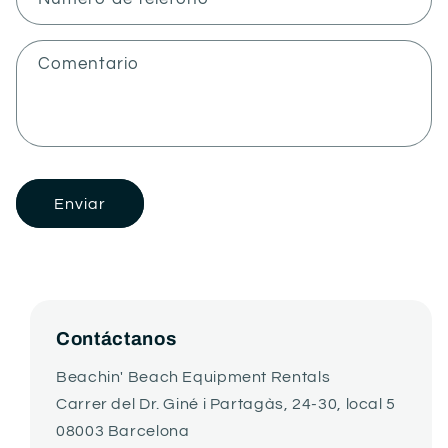
a
r
Comentario
i
o
d
e
c
Enviar
o
n
t
a
c
Contáctanos
t
Beachin' Beach Equipment Rentals
o
Carrer del Dr. Giné i Partagàs, 24-30, local 5
08003 Barcelona