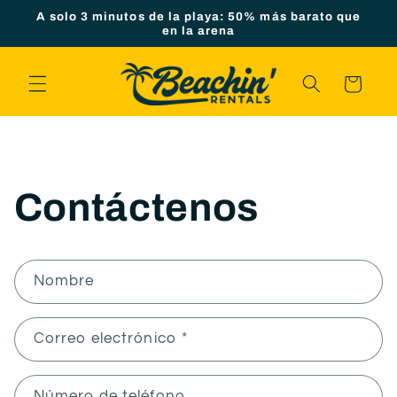
Ir
A solo 3 minutos de la playa: 50% más barato que
directamente
en la arena
al contenido
Carrito
Contáctenos
F
Nombre
o
r
Correo electrónico
*
m
u
l
Número de teléfono