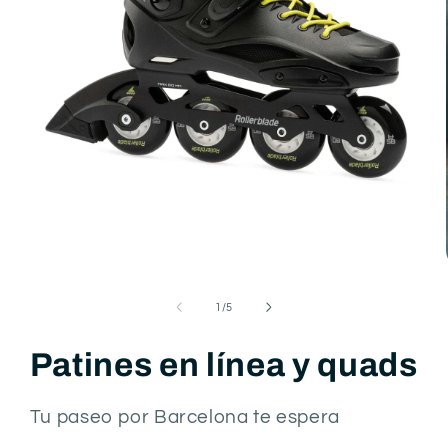
Abrir
elemento
multimedia
1
en
una
ventana
de
1
/
5
modal
Patines en línea y quads
Tu paseo por Barcelona te espera