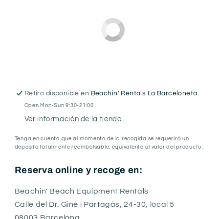
o
o
o
no
no
no
disponible
disponible
disponible
Retiro disponible en
Beachin' Rentals La Barceloneta
Open Mon-Sun 9:30-21:00
Ver información de la tienda
Tenga en cuenta que al momento de la recogida se requerirá un
depósito totalmente reembolsable, equivalente al valor del producto.
Reserva online y recoge en:
Beachin' Beach Equipment Rentals
Calle del Dr. Giné i Partagàs, 24-30, local 5
08003 Barcelona