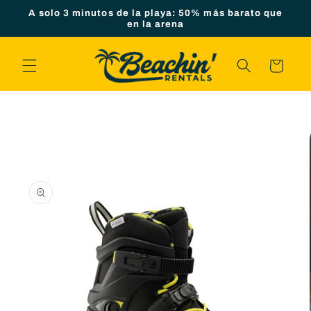
Ir
A solo 3 minutos de la playa: 50% más barato que
directamente
en la arena
al contenido
Carrito
Ir
directamente
a la
información
del producto