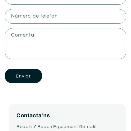
u
l
Número de telèfon
a
r
Comenta
i
d
e
c
o
Enviar
n
t
a
c
t
Contacta'ns
e
Beachin' Beach Equipment Rentals