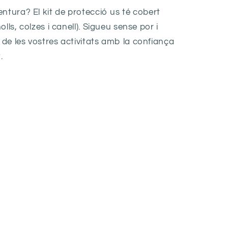
ntura? El kit de protecció us té cobert
lls, colzes i canell). Sigueu sense por i
de les vostres activitats amb la confiança
.