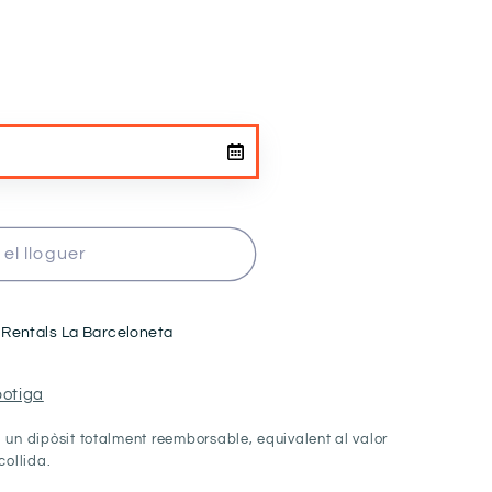
el lloguer
 Rentals La Barceloneta
botiga
un dipòsit totalment reemborsable, equivalent al valor
collida.