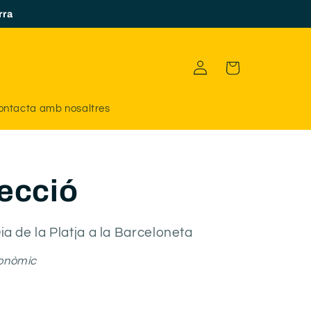
rra
Iniciar
Carro
Sessió
ontacta amb nosaltres
tecció
ia de la Platja a la Barceloneta
conòmic