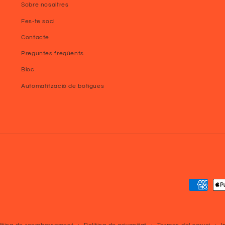
Sobre nosaltres
Fes-te soci
Contacte
Preguntes freqüents
Bloc
Automatització de botigues
Mètodes
de
Pagame