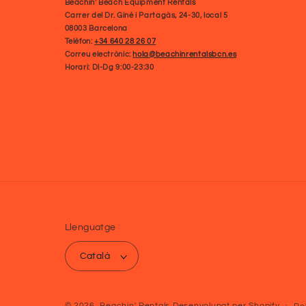
Beachin' Beach Equipment Rentals
Carrer del Dr. Giné i Partagàs, 24-30, local 5
08003 Barcelona
Telèfon:
+34 640 28 26 07
Correu electrònic:
hola@beachinrentalsbcn.es
Horari: Dl-Dg 9:00-23:30
Llenguatge
Català
© 2026,
Beachin' Rentals
Desenvolupat per Shopify