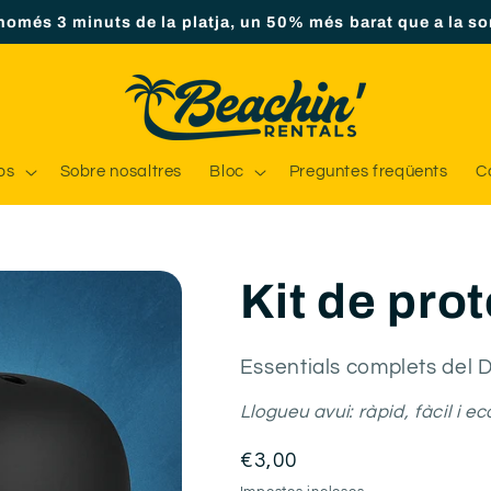
només 3 minuts de la platja, un 50% més barat que a la so
ps
Sobre nosaltres
Bloc
Preguntes freqüents
C
Kit de pro
Essentials complets del D
Llogueu avui: ràpid, fàcil i e
Preu
€3,00
regular